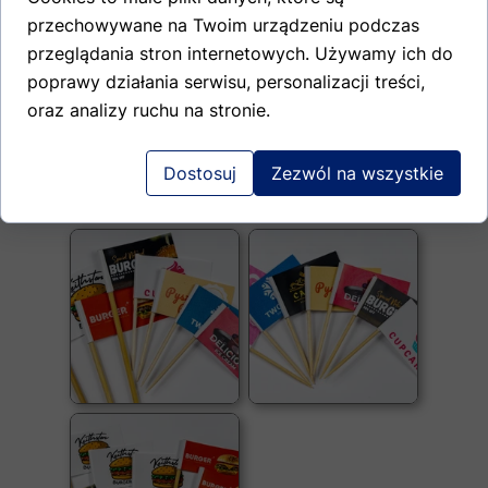
WYKAŁACZKACH
przechowywane na Twoim urządzeniu podczas
Popularne wymiary: 20x40, 20x50, 25x60
przeglądania stron internetowych. Używamy ich do
mm na wykałaczkach 70 mm lub
poprawy działania serwisu, personalizacji treści,
patyczkach do burgerów 120 mm
Papier kredowany 130g
oraz analizy ruchu na stronie.
Druk pełnokolorowy cmyk, dwustronny.
Obie strony mogą być różne graficznie
Drewniany zaostrzony patyczek 70 mm
Dostosuj
Zezwól na wszystkie
lub 150mm
Trwałe i estetyczne klejenie na zawijkę