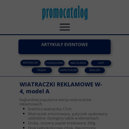
ARTYKUŁY EVENTOWE
WIATRACZKI
CHORĄGIEWKI
WACHLARZE
ŁAPY
TRĄBKI
CZAPKI/DASZKI
ZNACZKI
WIATRACZKI REKLAMOWE W-
4, model A
Najbardziej popularna wersja wiatraczków
reklamowych.
Średnica wiatraczka 17cm
Wiatraczek zmontowany, patyczek spakowany
oddzielnie. Dostępny także w elementach.
Gruby, sztywny papier kredowany 350g
Druk pełnokolorowy cmyk, dwustronny